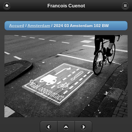
Francois Cuenot
Accueil
/
Amsterdam
/
2024 03 Amsterdam 102 BW