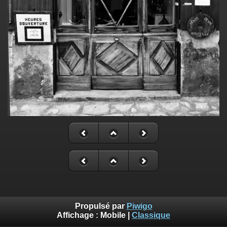
Propulsé par
Piwigo
Affichage :
Mobile
|
Classique