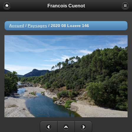
Francois Cuenot
Accueil
/
Paysages
/
2020 08 Lozere 146