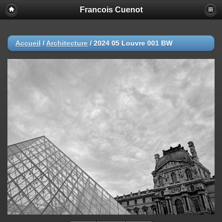
Francois Cuenot
Accueil
/
Architecture
/
2024 05 Louvre 001 BW