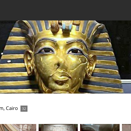
m, Cairo
32